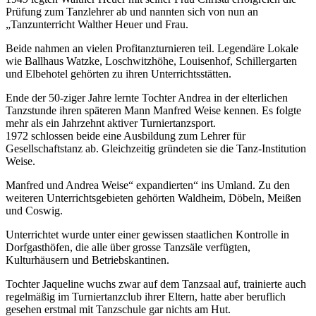
Prüfung zum Tanzlehrer ab und nannten sich von nun an
„Tanzunterricht Walther Heuer und Frau.
Beide nahmen an vielen Profitanzturnieren teil. Legendäre Lokale
wie Ballhaus Watzke, Loschwitzhöhe, Louisenhof, Schillergarten
und Elbehotel gehörten zu ihren Unterrichtsstätten.
Ende der 50-ziger Jahre lernte Tochter Andrea in der elterlichen
Tanzstunde ihren späteren Mann Manfred Weise kennen. Es folgte
mehr als ein Jahrzehnt aktiver Turniertanzsport.
1972 schlossen beide eine Ausbildung zum Lehrer für
Gesellschaftstanz ab. Gleichzeitig gründeten sie die Tanz-Institution
Weise.
Manfred und Andrea Weise“ expandierten“ ins Umland. Zu den
weiteren Unterrichtsgebieten gehörten Waldheim, Döbeln, Meißen
und Coswig.
Unterrichtet wurde unter einer gewissen staatlichen Kontrolle in
Dorfgasthöfen, die alle über grosse Tanzsäle verfügten,
Kulturhäusern und Betriebskantinen.
Tochter Jaqueline wuchs zwar auf dem Tanzsaal auf, trainierte auch
regelmäßig im Turniertanzclub ihrer Eltern, hatte aber beruflich
gesehen erstmal mit Tanzschule gar nichts am Hut.